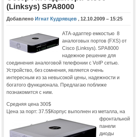
(Linksys) SPA8000
На московской конференции Cisco Connect-2013 будут
представлены новейшие разработки Cisco для совместной работы
Добавлено
Игнат Кудрявцев
,
12.10.2009 – 15:25
Ciscoexpo 2011
ATA-адаптер емкостью 8
Ciscoexpo 2011. Ни года без рекорда.
аналоговых портов (FXS) от
Cisco (Linksys). SPA8000
Orange поддержит Cisco Expo-2011
надежное решение для
соединения аналоговой телефонии с VoIP сетью.
В заключительный день работы московской Cisco Expo-2011 будет
проведен поток Managed Services
Устройство, без сомнения, является очень
интересным из за невысокой цены, надежности и
Впервые будет открыт виртуальный портал Cisco Expo
богатого функционала. Предлагаю поближе
На московской Cisco Expo 2011 будут показаны решения для
познакомится с ним.
совместной работы
Средняя цена 300$
Обладателями двух бесплатных путевок на московскую
конференцию Cisco Expo-2011 стали жители Ташкента и Сургута
Цена за порт: 37.5$
Корпус выполнен из металла, на
Технологическая группа Cisco TelePresence представит продукты
фронтальной
обновленного портфеля на московской Cisco Expo-2011
панели
Посетителей московской Cisco Expo-2011 ждет небывалая по
диоды
размаху выставка инновационных технологий