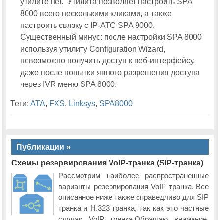
утилите нет. Утилита позволяет настроить SPA
8000 всего несколькими кликами, а также
настроить связку с IP-АТС SPA 9000.
Существенный минус: после настройки SPA 8000
используя утилиту Configuration Wizard,
невозможно получить доступ к веб-интерфейсу,
даже после попытки явного разрешения доступа
через IVR меню SPA 8000.
Теги:
ATA
,
FXS
,
Linksys
,
SPA8000
Публикации »
Схемы резервирования VoIP-транка (SIP-транка)
Рассмотрим наиболее распространенные
варианты резервирования VoIP транка. Все
описанное ниже также справедливо для SIP
транка и H.323 транка, так как это частные
случаи VoIP транка.Обращаю внимание,