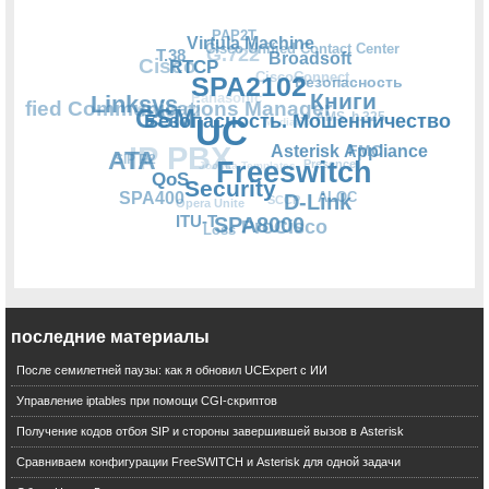
Книги
Безопасность. Мошенничество
последние материалы
Broadsoft
Asterisk Appliance
После семилетней паузы: как я обновил UCExpert с ИИ
SPA2102
Управление iptables при помощи CGI-скриптов
Безопасность
Freeswitch
Получение кодов отбоя SIP и стороны завершившей вызов в Asterisk
Virtula Machine
Сравниваем конфигурации FreeSWITCH и Asterisk для одной задачи
FMC