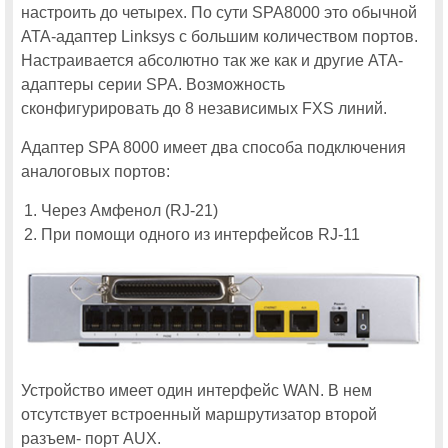
настроить до четырех. По сути SPA8000 это обычной
Опубликована программа московской Cisco Connect 2014
ATA-адаптер Linksys с большим количеством портов.
Настраивается абсолютно так же как и другие ATA-
Поток «Беспроводные сети» будет проведен во второй день работы
московской Cisco Connect 2014
адаптеры серии SPA. Возможность
Технологии Cisco для совместной работы на московской Cisco
сконфигурировать до 8 независимых FXS линий.
Connect 2014
Адаптер SPA 8000 имеет два способа подключения
CiscoExpo 2012
аналоговых портов:
19 ноября состоится виртуальный день Cisco Expo для участников
программы Cisco Expo Learning Club
Через Амфенол (RJ-21)
При помощи одного из интерфейсов RJ-11
За месяц до начала московская Cisco Expo-2012 установила
первый рекорд
Московская Cisco Expo повторила собственный рекорд по
количеству спонсоров и продолжает бить рекорды по числу
медиапартнеров
Cisco Connect 2015
В программу Cisco Connect 2015 будет включён поток
«Инфраструктура корпоративных сетей»
Устройство имеет один интерфейс WAN. В нем
Все об интернете вещей можно будет узнать на Cisco Connect 2015
отсутствует встроенный маршрутизатор второй
разъем- порт AUX.