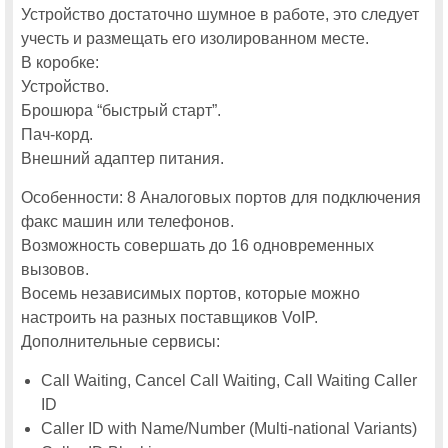
На Cisco Connect – 2015 расскажут расскажут о новинках,
Устройство достаточно шумное в работе, это следует
тенденциях и примерах внедрения решений для операторов связи
учесть и размещать его изолированном месте.
На московской конференции Cisco Connect 2015 центрам обработки
В коробке:
данных будет посвящен отдельный поток
Устройство.
Расширение локального производства Cisco: коммутаторы Catalyst
2960-Plus, 2960-X и 3850
Брошюра “быстрый старт”.
Пач-корд.
Участники Cisco Connect 2015 узнают как построить эффективный
Контакт-центр
Внешний адаптер питания.
МОИ КОНТАКТЫ
Особенности: 8 Аналоговых портов для подключения
факс машин или телефонов.
Возможность совершать до 16 одновременных
вызовов.
Восемь независимых портов, которые можно
настроить на разных поставщиков VoIP.
Дополнительные сервисы:
Call Waiting, Cancel Call Waiting, Call Waiting Caller
ID
Caller ID with Name/Number (Multi-national Variants)