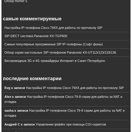
Обзор Homer 5
UC
Cisco Unified Contact Center
D-Link
самые комментируемые
RTCP
Настройка IP-телефона Cisco 79XX для работы по протоколу SIP
AMS. h.325
SIP-DECT система Panasonic KX-TGP600
Security
PAP2T
Самые популярные программные SIP IP-телефоны (Софт фоны)
ALOC
Обзор серии настольных SIP-телефонов Panasonic KX-UT113/123/133/136
GSM
Беспроводные 3G и 4G провайдеры Интернет в Санкт-Петербурге.
CiscoConnect
SPA8000
T.38
последние комментарии
Presence
Evg к записи
Настройка IP-телефона Cisco 79XX для работы по протоколу SIP
QoS
G.722
Alex к записи
Настройка IP-телефонов Cisco 79-й серии для работы за NAT и
ProCisco
отладка
Linksys
sasha к записи
Настройка IP-телефонов Cisco 79-й серии для работы за NAT и
Mediatrix
отладка
ITU-T
Андрей С к записи
Управление iptables при помощи CGI-скриптов
Cisco