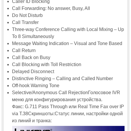
Caller ID Blocking
Call Forwarding: No answer, Busy, All
Do Not Disturb
Call Transfer
Three-way Conference Calling with Local Mixing – Up
To 8 Simultaneously
Message Waiting Indication – Visual and Tone Based
Call Return
Call Back on Busy
Call Blocking with Toll Restriction
Delayed Disconnect
Distinctive Ringing – Calling and Called Number
Off-hook Warning Tone
Selective/Anonymous Call RejectionГолосовое IVR
меню для конфигурирования устройства.
Факс: G.711 Pass Through или Real Time Fax over IP
via T.38Скриншоты:Статус линии, настройки одной
из линий и транка: