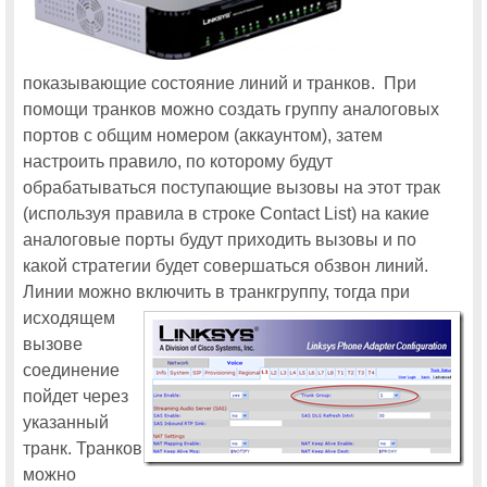
В программу московской Cisco Expo-2011 впервые включен поток
«Облачные вычисления»
Две бесплатные путевки на московскую Cisco Expo-2011
показывающие состояние линий и транков. При
помощи транков можно создать группу аналоговых
Компания RRC примет участие в московской Cisco Expo-2011
портов с общим номером (аккаунтом), затем
настроить правило, по которому будут
Cisco Connect 2014
обрабатываться поступающие вызовы на этот трак
(используя правила в строке Contact List) на какие
Впервые в программу московской Cisco Connect включен поток
«Интернет вещей»
аналоговые порты будут приходить вызовы и по
какой стратегии будет совершаться обзвон линий.
Еще одно новшество московской Cisco Connect: поток «Сервисная
поддержка Cisco»
Линии можно включить в транкгруппу, тогда при
Информационная безопасность: новинки, тенденции и особенности
исходящем
рынка на московской Cisco Connect 2014
вызове
На московской Cisco Connect 2014 будут представлены новые
соединение
технологии построения оптических сетей связи
пойдет через
На московской Cisco Connect 2014 расскажут о современных
контакт-центрах
указанный
транк. Транков
Один из 14 тематических потоков московской Cisco Connect 2014
будет посвящен инфраструктуре корпоративной сети
можно